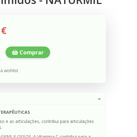
 €
Comprar
à wishlist
TERAPÊUTICAS
so e as articulações, contribui para articulações
.
GENS E OSSOS :A Vitamina C contribui para a