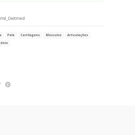
rmil_Dietmed
s
Pele
Cartilagens
Músculos
Articulações
génio