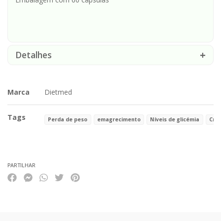
Detalhes
Marca
Dietmed
Tags
Perda de peso
emagrecimento
Níveis de glicémia
Cra
Características
PARTILHAR