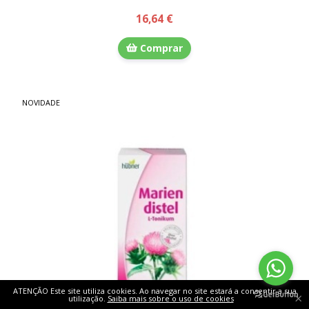
16,64 €
Comprar
NOVIDADE
ATENÇÃO Este site utiliza cookies. Ao navegar no site estará a consentir a sua
×
utilização.
Saiba mais sobre o uso de cookies